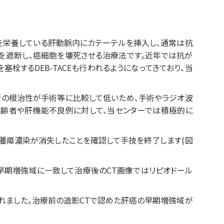
を栄養している肝動脈内にカテーテルを挿入し、通常は抗
を遮断し、癌細胞を壊死させる治療法です。近年では抗が
栓するDEB-TACEも行われるようになってきており、当
局所の根治性が手術等に比較して低いため、手術やラジオ波
齢者や肝機能不良例に対して、当センターでは積極的に
腫瘍濃染が消失したことを確認して手技を終了します(図
早期増強域に一致して治療後のCT画像ではリピオドール
が選択されました。治療前の造影CTで認めた肝癌の早期増強域が