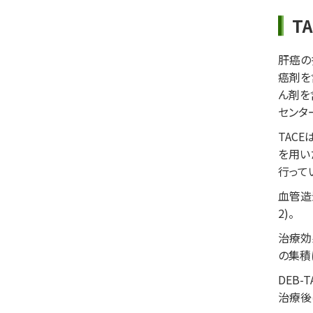
T
肝癌の
癌剤を
ん剤を
センタ
TAC
を用い
行って
血管造
2)。
治療効
の集積
DEB
治療後