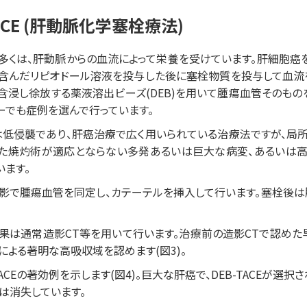
ACE (肝動脈化学塞栓療法)
多くは、肝動脈からの血流によって栄養を受けています。肝細胞癌
含んだリピオドール溶液を投与した後に塞栓物質を投与して血流
含浸し徐放する薬液溶出ビーズ(DEB)を用いて腫瘍血管そのものを塞
ーでも症例を選んで行っています。
Eは低侵襲であり、肝癌治療で広く用いられている治療法ですが、
た焼灼術が適応とならない多発あるいは巨大な病変、あるいは高
います。
影で腫瘍血管を同定し、カテーテルを挿入して行います。塞栓後は
果は通常造影CT等を用いて行います。治療前の造影CTで認めた
による著明な高吸収域を認めます(図3)。
-TACEの著効例を示します(図4)。巨大な肝癌で、DEB-TACE
は消失しています。