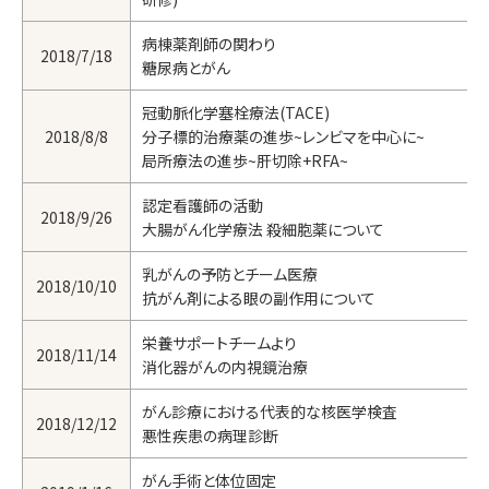
病棟薬剤師の関わり
2018/7/18
糖尿病とがん
冠動脈化学塞栓療法(TACE)
2018/8/8
分子標的治療薬の進歩~レンビマを中心に~
局所療法の進歩~肝切除+RFA~
認定看護師の活動
2018/9/26
大腸がん化学療法 殺細胞薬について
乳がんの予防とチーム医療
2018/10/10
抗がん剤による眼の副作用について
栄養サポートチームより
2018/11/14
消化器がんの内視鏡治療
がん診療における代表的な核医学検査
2018/12/12
悪性疾患の病理診断
がん手術と体位固定