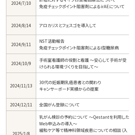
2024/7/10
免疫チェックポイント阻害剤によるirAEについて
2024/8/14
アロカリスとフェスゴを導入して
NST活動報告
2024/9/11
免疫チェックポイント阻害剤によるⅠ型糖尿病
手術室看護師の役割と看護 ～安心して手術が受
2024/10/9
けられる環境づくりを目指して～
30代の妊娠期乳癌患者との関わり
2024/11/13
キャンサーボード実績からの提案
2024/12/11
全国がん登録について
乳がん検診の予約について ～Qestantを利用した
Web申込みの導入～
緩和ケア等で精神科領域疾患についての相談（入
2025/1/8