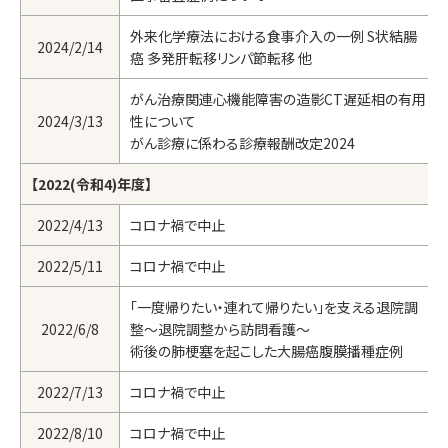
外来化学療法における食事介入の一例 S状結腸
2024/2/14
癌 多発肝転移リンパ節転移 他
がん治療関連心機能障害の造影CT遅延相の有用
2024/3/13
性について
がん診療に係わる診療報酬改定2024
【2022(令和4)年度】
2022/4/13
コロナ禍で中止
2022/5/11
コロナ禍で中止
「一度帰りたい・連れて帰りたい」を支える退院調
2022/6/8
整～退院調整から訪問看護～
術後の肺梗塞を起こした大腸癌腹膜播種症例
2022/7/13
コロナ禍で中止
2022/8/10
コロナ禍で中止