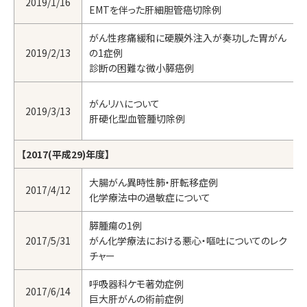
2019/1/16
EMTを伴った肝細胆管癌切除例
がん性疼痛緩和に硬膜外注入が奏功した胃がん
2019/2/13
の1症例
診断の困難な微小膵癌例
がんリハについて
2019/3/13
肝硬化型血管腫切除例
【2017(平成29)年度】
大腸がん異時性肺・肝転移症例
2017/4/12
化学療法中の過敏症について
膵腫瘍の1例
2017/5/31
がん化学療法における悪心・嘔吐についてのレク
チャー
呼吸器科ケモ著効症例
2017/6/14
巨大肝がんの術前症例