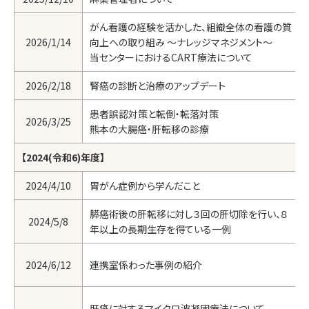
がん看護の経験を活かした、組織全体の看護の質
2026/1/14
向上への取り組み ～ナレッジマネジメント～
当センターにおけるCART療法について
2026/2/18
腎癌の診断と治療のアップデート
患者誤認対策と転倒・転落対策
2026/3/25
熊本の大腸癌・肝転移の診療
【2024(令和6)年度】
2024/4/10
胃がん症例から学んだこと
膵癌術後の肝転移に対し３回の肝切除を行い、８
2024/5/8
年以上の長期生存を得ている一例
2024/6/12
連携室係わった事例の紹介
肝癌に対するマイクロ波凝固療法について