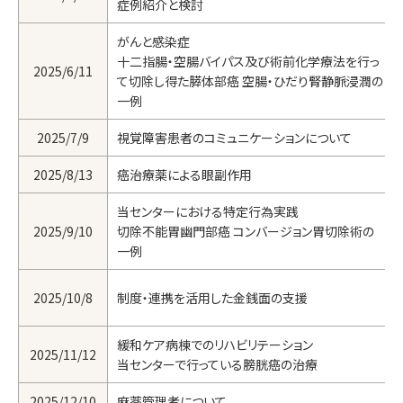
症例紹介と検討
がんと感染症
十二指腸・空腸バイパス及び術前化学療法を行っ
2025/6/11
て切除し得た膵体部癌 空腸・ひだり腎静脈浸潤の
一例
2025/7/9
視覚障害患者のコミュニケーションについて
2025/8/13
癌治療薬による眼副作用
当センターにおける特定行為実践
2025/9/10
切除不能胃幽門部癌 コンバージョン胃切除術の
一例
2025/10/8
制度・連携を活用した金銭面の支援
緩和ケア病棟でのリハビリテーション
2025/11/12
当センターで行っている膀胱癌の治療
2025/12/10
麻薬管理者について