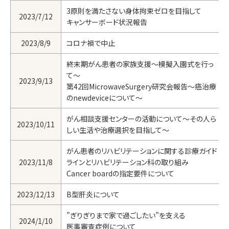
3原則を満たさない身体拘束ゼロを目指して
2023/7/12
キャンサーボード状況報告
2023/8/9
コロナ禍で中止
終末期がん患者の家族支援～模擬入園式を行っ
て～
2023/9/13
第42回MicrowaveSurgery研究会報告～癌治療
のnewdeviceについて～
がん相談支援センターの活動について～その人ら
2023/10/11
しい生活や治療選択を目指して～
がん患者のリハビリテーションに関する診療ガイド
2023/11/8
ラインとリハビリテーション科の取り組み
Cancer boardの指定要件について
2023/12/13
B型肝炎について
”ぎりぎりまで家で過ごしたい”を支える
2024/1/10
医事審査症例について