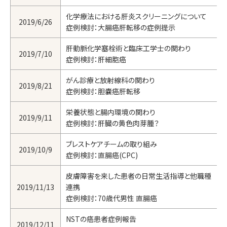
化学療法における肝炎スクリーニングについて
2019/6/26
症例検討：大腸癌肝転移の症例提示
肝動脈化学塞栓術と臨床工学士の関わり
2019/7/10
症例検討：肝細胞癌
がん診療と放射線科の関わり
2019/8/21
症例検討：胆嚢癌肝転移
栄養状態と腸内環境の関わり
2019/9/11
症例検討：肝臓の黄色肉芽腫？
ブレストケアチームの取り組み
2019/10/9
症例検討：直腸癌(CPC)
皮膚障害を来した患者の日常生活指導と他職種
2019/11/13
連携
症例検討：70歳代男性 直腸癌
NSTの癌患者症例報告
2019/12/11