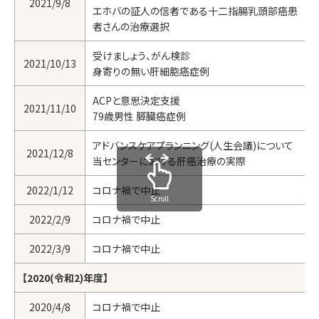
2021/9/8
エホバの証人の信者である十二指腸乳頭部癌患
者さんの治療選択
受けましょう、がん検診
2021/10/13
身寄りの無い肝細胞癌症例
ACPと意思決定支援
2021/11/10
79歳男性 膵臓癌症例
アドバンスケアプランニング(人生会議)について
2021/12/8
当センターにおける肝癌治療の実際
2022/1/12
コロナ禍で中止
Scroll
2022/2/9
コロナ禍で中止
2022/3/9
コロナ禍で中止
【2020(令和2)年度】
2020/4/8
コロナ禍で中止