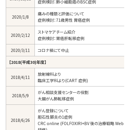
症例検討：肺小細胞癌のBSC症例
痛みの種類と評価について
2020/1/8
症例検討：71歳男性 胃癌症例
ストマケアチーム紹介
2020/2/12
症例検討：胃癌肝転移症例
2020/3/11
コロナ禍にて中止
【2018(平成30)年度】
放射線科より
2018/4/11
臨床工学科より(CART 症例)
がん相談支援センターの役割
2018/5/9
大腸がん肺転移症例
がん登録について
胆石性膵炎の1症例
2018/6/26
CRC online (FOLFOXIRI+BV 後の治療戦略 Web
研修)