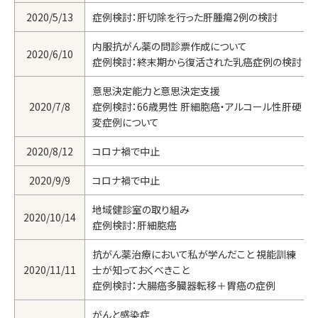
2020/5/13
症例検討：肝切除を行った肝腫瘍2例の検討
内服抗がん薬の問診票作成について
2020/6/10
症例検討：終末期から復活された乳癌症例の検討
意思決定能力と意思決定支援
2020/7/8
症例検討：66歳男性 肝細胞癌・アルコール性肝硬
変症例について
2020/8/12
コロナ禍で中止
2020/9/9
コロナ禍で中止
地域健診室の取り組み
2020/10/14
症例検討：肝細胞癌
抗がん薬治療において私が学んだこと 視能訓練
2020/11/11
士が知っておくべきこと
症例検討：大腸癌多臓器転移＋胃癌の症例
がんと感染症