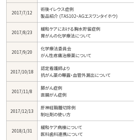
術後イレウス症例
2017/7/12
製品紹介 (TAS102・AGエスワンタイホウ)
緩和ケアにおける胸水貯留症例
2017/8/23
胃がんの化学療法について
化学療法委員会
2017/9/20
がん性疼痛治療薬について
認定看護師より
2017/10/18
抗がん薬の曝露・血管外漏出について
膵がん症例
2017/11/8
直腸がん症例
肝神経鞘腫切除例
2017/12/13
制吐剤の使い方
緩和ケア病棟について
2018/1/31
医科歯科連携について