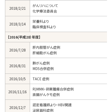
がんリハについて
2018/2/21
化学療法委員会
栄養科より
2018/3/14
臨床検査科より
【2016(平成28）年度】
肝内胆管がん症例
2016/7/28
肝細胞がん症例
肺がん症例
2016/8/31
MDS合併症例
2016/10/5
TACE 症例
R)MMK・卵巣腫瘍合併症例
2016/11/16
直腸がんケモ症例
認定看護師より・HBV関連
2016/12/7
泌尿器科症例