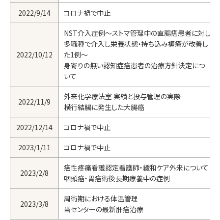
2022/9/14
コロナ禍で中止
NST介入症例～ストマ管理中の直腸癌患者に対し
多職種で介入し栄養状態・持ち込み褥瘡が改善し
2022/10/12
た1例～
身寄りの無い認知症癌患者の治療方針決定につ
いて
外来化学療法室 実績と投与管理の実際
2022/11/9
横行結腸に発生した大腸癌
2022/12/14
コロナ禍で中止
2023/1/11
コロナ禍で中止
癌性疼痛看護認定看護師・緩和ケア外来について
2023/2/8
咽頭癌・胃癌術後長期療養中の症例
周術期における体温管理
2023/3/8
当センターの最新肝癌治療