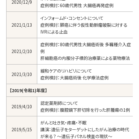
2020/12/9
症例検討：60歳代男性 大腸癌再発症例
インフォームド・コンセントについて
2021/1/13
症例検討：膵癌に伴う仮性動脈瘤破裂に対する
IVRによる止血
症例検討：80歳代男性大腸癌術後 多職種介入症
2021/2/10
例
肝細胞癌の内服分子標的治療薬による薬物療法
緩和ケアのリハビリについて
2021/3/10
症例検討：大腸癌術後 化学療法症例
【2019(令和1)年度】
認定薬剤師について
2019/4/10
症例検討：腹腔鏡下肝切除を行った肝腫瘍の1例
がんと吐き気・疼痛・不眠
2019/5/15
講演：遺伝子をターゲットにしたがん治療の時代
が来る？ ～遺伝子パネル検査の現状～