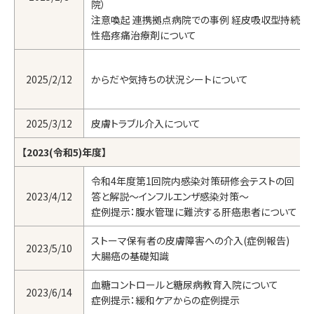
院）
注意喚起 連携拠点病院での事例 経皮吸収型持続
性癌疼痛治療剤について
2025/2/12
からだや気持ちの状況シートについて
2025/3/12
皮膚トラブル介入について
【2023(令和5)年度】
令和4年度第1回院内感染対策研修会テストの回
2023/4/12
答と解説～インフルエンザ感染対策～
症例提示：腹水管理に難渋する肝癌患者について
ストーマ保有者の皮膚障害への介入(症例報告)
2023/5/10
大腸癌の基礎知識
血糖コントロールと糖尿病教育入院について
2023/6/14
症例提示：緩和ケアからの症例提示