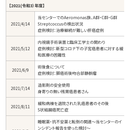
【2021(令和3）年度】
当センターでのAeromonas族、A群・C群・G群
2021/4/14
Streptcoccusの検出状況
症例検討：治療継続が難しい肝癌症例
内視鏡手術装置と臨床工学士の関わり
2021/5/12
症例検討：新型コロナ下の子宮癌患者に対する緩
和医療の困難性
術後食について
2021/6/9
症例検討：膵癌術後吻合部静脈瘤
造影剤の安全使用
2021/7/14
身寄りの無い残胃癌患者さん
緩和病棟を退院された乳癌患者のその後
2021/8/11
S状結腸癌死亡症
睡眠薬・抗不安薬と転倒の関連～当センターのイ
ンシデント報告を使った検討～